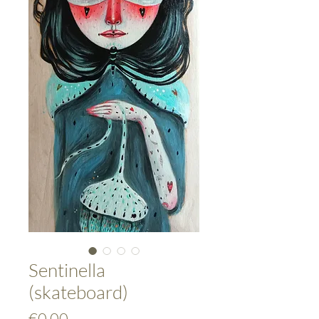
Sentinella
(skateboard)
Price
€0.00