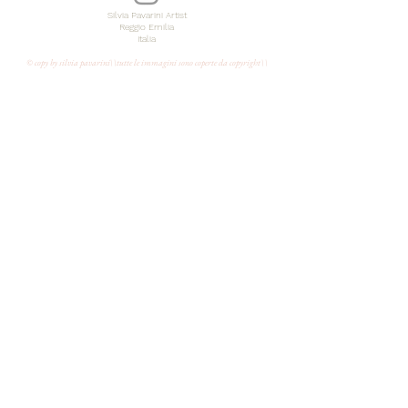
Silvia Pavarini Artist
Reggio Emilia
Italia
© copy by silvia pavarini\\tutte le immagini sono coperte da copyright\\