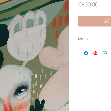
Price
€800.00
AD
INFO
EN
Original painting
with acrylic colors
and pencil
dimensions 23,7x35
Year 2024
signed on the back
Included frame