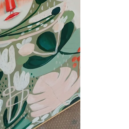
certificate of authent
shipped from Italy fr
IT
Dipinto originale su 
con colori acrilici e 
Anno 2024
Dimensioni 80x100
firmato sul retro
cornice in legno natu
certificato di autenti
spedito dall'Italia g