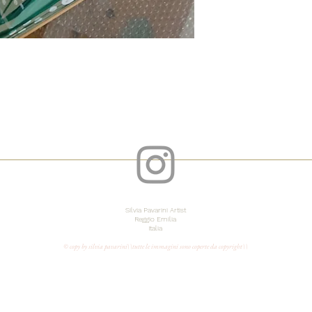
Silvia Pavarini Artist
Reggio Emilia
Italia
© copy by silvia pavarini\\tutte le immagini sono coperte da copyright\\