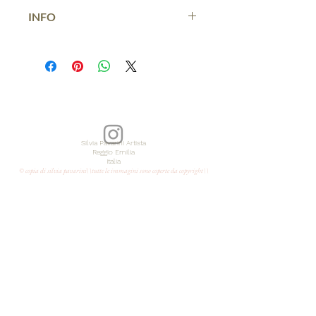
INFO
EN
Original paper painting
with acrylic colors
and pencil
dimensions 19,7x27,6 lnch
Year 2026
Silvia Pavarini Artista
Reggio Emilia
Italia
signed on the back
© copia di silvia pavarini\\tutte le immagini sono coperte da copyright\\
Unframed
certificate of authenticity
shipped from Italy free of charge with
express courier
IT