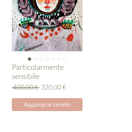
Particolarmente
sensibile
Prezzo
Prezzo
 400,00 € 
320,00 €
regolare
scontato
Aggiungi al carrello