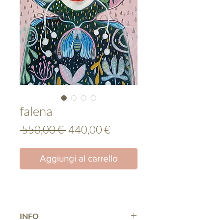
falena
Prezzo
Prezzo
 550,00 € 
440,00 €
regolare
scontato
Aggiungi al carrello
INFO