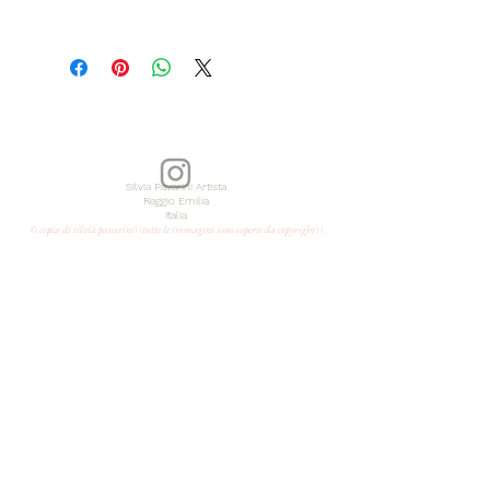
EN
Original painting
with acrylic colors
and pencil
dimensions 23,7x35,5inch
Year 2021
Silvia Pavarini Artista
Reggio Emilia
Italia
signed on the back
© copia di silvia pavarini\\tutte le immagini sono coperte da copyright\\
Unframed
certificate of authenticity
shipped from Italy free of charge with
express courier
IT
Dipinto originale su tela
con colori acrilici e matita