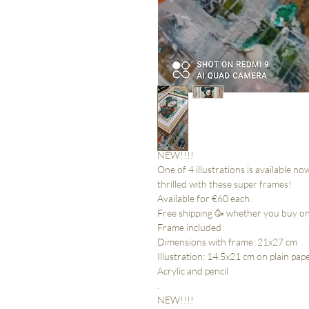
NEW!!!!
One of 4 illustrations is available now
thrilled with these super frames!
Available for €60 each.
Free shipping 🥳 whether you buy one
Frame included
Dimensions with frame: 21x27 cm
Illustration: 14.5x21 cm on plain pap
Acrylic and pencil
.
NEW!!!!