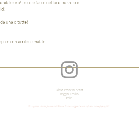
sponibile ora! piccole facce nel loro bozzolo e
ci!
nda una o tutte!
lice con acrilici e matite
Silvia Pavarini Artist
Reggio Emilia
Italia
© copy by silvia pavarini\\tutte le immagini sono coperte da copyright\\