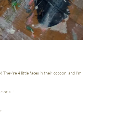
! They're 4 little faces in their cocoon, and I'm
 or all!
er