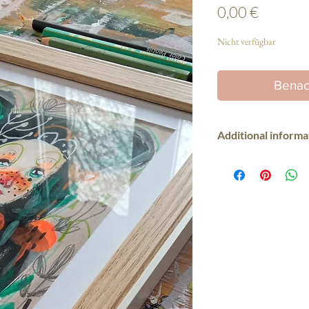
Preis
0,00 €
Nicht verfügbar
Benac
Additional informa
Original art by Silvia