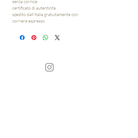
senza cornice
certificato di autenticità
spedito dall'Italia gratuitamente con
corriere espresso.
Silvia Pavarini Artist
Reggio Emilia
Italia
© copy by silvia pavarini\\tutte le immagini sono coperte da copyright\\