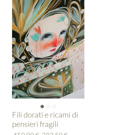
Fili dorati e ricami di
pensieri fragili
Standardpreis
Sale-