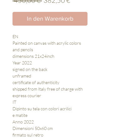
 450,00 € 
382,50 €
Preis
In den Warenkorb
EN
Painted on canvas with acrylic colors
and pencils
dimensions 21x24inch
Year 2022
signed on the back
unframed
certificate of authenticity
shipped from Italy free of charge with
express courier
IT
Dipinto su tela con colori acrilici
e matite
Anno 2022
Dimensioni 50x60 cm
firmato sul retro