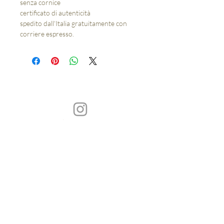
senza cornice
certificato di autenticità
spedito dall'Italia gratuitamente con
corriere espresso.
Silvia Pavarini Artist
Reggio Emilia
Italia
© copy by silvia pavarini\\tutte le immagini sono coperte da copyright\\