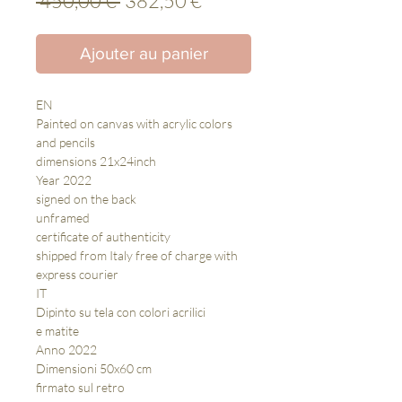
 450,00 € 
382,50 €
original
promotionnel
Ajouter au panier
EN
Painted on canvas with acrylic colors
and pencils
dimensions 21x24inch
Year 2022
signed on the back
unframed
certificate of authenticity
shipped from Italy free of charge with
express courier
IT
Dipinto su tela con colori acrilici
e matite
Anno 2022
Dimensioni 50x60 cm
firmato sul retro